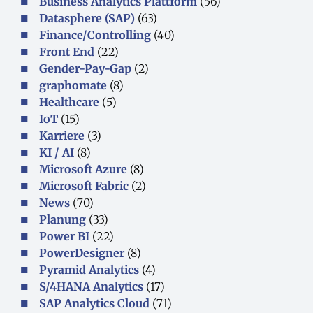
Business Analytics Plattform
(56)
Datasphere (SAP)
(63)
Finance/Controlling
(40)
Front End
(22)
Gender-Pay-Gap
(2)
graphomate
(8)
Healthcare
(5)
IoT
(15)
Karriere
(3)
KI / AI
(8)
Microsoft Azure
(8)
Microsoft Fabric
(2)
News
(70)
Planung
(33)
Power BI
(22)
PowerDesigner
(8)
Pyramid Analytics
(4)
S/4HANA Analytics
(17)
SAP Analytics Cloud
(71)