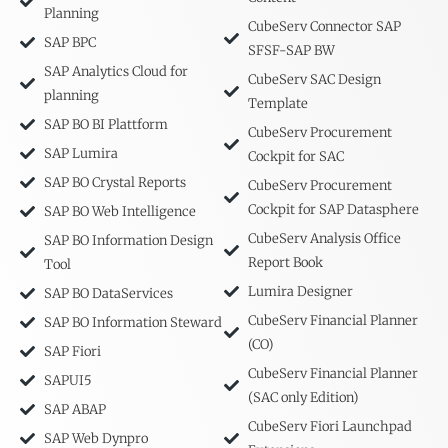
Planning
CubeServ Connector SAP
SAP BPC
SFSF-SAP BW
SAP Analytics Cloud for
CubeServ SAC Design
planning
Template
SAP BO BI Plattform
CubeServ Procurement
SAP Lumira
Cockpit for SAC
SAP BO Crystal Reports
CubeServ Procurement
Cockpit for SAP Datasphere
SAP BO Web Intelligence
CubeServ Analysis Office
SAP BO Information Design
Report Book
Tool
Lumira Designer
SAP BO DataServices
CubeServ Financial Planner
SAP BO Information Steward
(CO)
SAP Fiori
CubeServ Financial Planner
SAPUI5
(SAC only Edition)
SAP ABAP
CubeServ Fiori Launchpad
SAP Web Dynpro