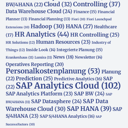
Controlling
(37)
Cloud
(32)
BW/4HANA
(22)
Data Warehouse Cloud
(24)
Finance
(15)
Financial
Planner
(13)
Financial Planning
(13)
Fiori
(10)
Fiori Launchpad
Hadoop
(30)
HANA
(27)
Healthcare
Extensions
(10)
HR Analytics
(44)
HR Controlling
(25)
(17)
Human Resources
(23)
HR Solutions
(12)
Industry of
Integrierte Planung
(15)
Inside Look
(14)
Things
(12)
News
(18)
Newsletter
(14)
Krankenhaus
(11)
Lumira
(11)
Operatives Reporting
(20)
Personalkostenplanung
(53)
Planung
(22)
Prediction
(25)
SAP
Predictive Analytics
(16)
SAP Analytics Cloud
(102)
(22)
SAP Analytics Platform
(23)
SAP BW
(24)
SAP
SAP Data
SAP Datasphere
(24)
BW/4HANA
(11)
SAP HANA
(39)
Warehouse Cloud
(30)
SAP
S/4HANA
(23)
SAP S/4HANA Analytics
(16)
SAP
SuccessFactors
(10)