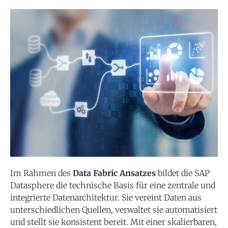
erfahren
Übergang
cht
ermöglich
Mehr
erfahren
Mehr
von SAP BW
erfahren
erfahren
zu SAP
Mehr
Datasphere
erfahren
hr
Meh
erleichtert
hren
erfahr
Mehr
erfahren
Im Rahmen des
Data Fabric Ansatzes
bildet die SAP
Datasphere die technische Basis für eine zentrale und
integrierte Datenarchitektur. Sie vereint Daten aus
unterschiedlichen Quellen, verwaltet sie automatisiert
und stellt sie konsistent bereit. Mit einer skalierbaren,