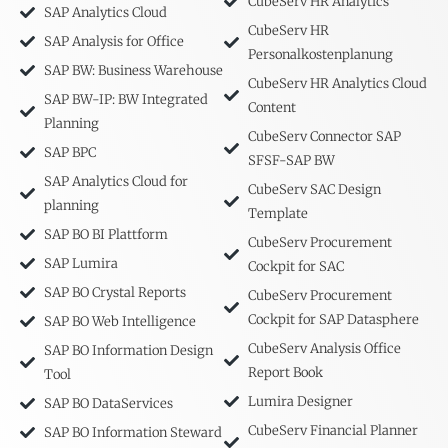
CubeServ HR Analytics
SAP Analytics Cloud
CubeServ HR
SAP Analysis for Office
Personalkostenplanung
SAP BW: Business Warehouse
CubeServ HR Analytics Cloud
SAP BW-IP: BW Integrated
Content
Planning
CubeServ Connector SAP
SAP BPC
SFSF-SAP BW
SAP Analytics Cloud for
CubeServ SAC Design
planning
Template
SAP BO BI Plattform
CubeServ Procurement
SAP Lumira
Cockpit for SAC
SAP BO Crystal Reports
CubeServ Procurement
Cockpit for SAP Datasphere
SAP BO Web Intelligence
CubeServ Analysis Office
SAP BO Information Design
Report Book
Tool
Lumira Designer
SAP BO DataServices
CubeServ Financial Planner
SAP BO Information Steward