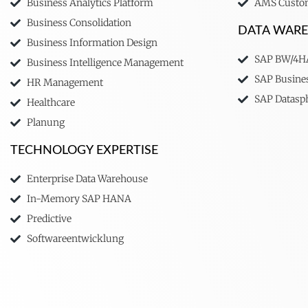
Business Analytics Platform
AMS Custom
Business Consolidation
DATA WAR
Business Information Design
SAP BW/4
Business Intelligence Management
SAP Busine
HR Management
SAP Datasp
Healthcare
Planung
TECHNOLOGY EXPERTISE
Enterprise Data Warehouse
In-Memory SAP HANA
Predictive
Softwareentwicklung