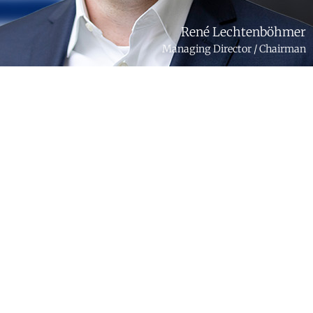
René Lechtenböhmer
Managing Director / Chairman