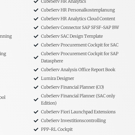
CubeServ HR Analytics
CubeServ HR Personalkostenplanung
CubeServ HR Analytics Cloud Content
CubeServ Connector SAP SFSF-SAP BW
anning
CubeServ SAC Design Template
CubeServ Procurement Cockpit for SAC
ing
CubeServ Procurement Cockpit for SAP
Datasphere
CubeServ Analysis Office Report Book
Lumira Designer
CubeServ Financial Planner (CO)
CubeServ Financial Planner (SAC only
ool
Edition)
CubeServ Fiori Launchpad Extensions
CubeServ Investitionscontrolling
PPP-RL Cockpit