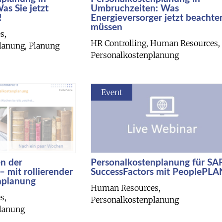
as Sie jetzt
Umbruchzeiten: Was
!
Energieversorger jetzt beachte
müssen
s,
HR Controlling, Human Resources,
lanung, Planung
Personalkostenplanung
Event
en der
Personalkostenplanung für SA
– mit rollierender
SuccessFactors mit PeoplePLA
nplanung
Human Resources,
s,
Personalkostenplanung
lanung