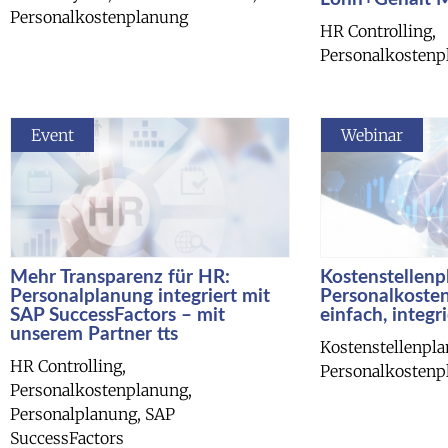
Personalkostenplanung
HR Controlling,
Personalkostenp
Event
Webinar
Mehr Transparenz für HR:
Kostenstellen
Personalplanung integriert mit
Personalkoste
SAP SuccessFactors – mit
einfach, integr
unserem Partner tts
Kostenstellenpl
HR Controlling,
Personalkostenp
Personalkostenplanung,
Personalplanung, SAP
SuccessFactors