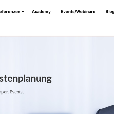
eferenzen
Academy
Events/Webinare
Blo
ostenplanung
aper, Events,