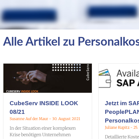
Alle Artikel zu Personalk
CubeServ INSIDE LOOK
Jetzt im SA
08/21
PeoplePLA
Susanne Auf der Maur
30. August 2021
Personalko
Juliane Kupitz
25.
In der Situation einer komplexen
Krise benötigen Unternehmen
Detaillierte Kost