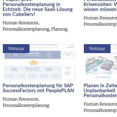
Personalkostenplanung in
Krisenzeiten: W
Echtzeit. Die neue SaaS-Lösung
wissen müssen
von CubeServ!
Human Resource
Human Resources,
Personalkostenp
Personalkostenplanung, Planung
Webinar
Webinar
Personalkostenplanung für SAP
Planen in Zeit
SuccessFactors mit PeoplePLAN
Unplanbarkeit 
Personalkoste
Human Resources,
Human Resource
Personalkostenplanung
Personalkostenp