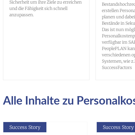
Sicherheit um ihre Ziele zu erreichen
Bestandshochre
und die Fähigkeit sich schnell
erstellen Pers
anzupassen.
planen und dabe
Bestände in Sek
Das ist nun mög
Personalkostenp
verfügbar im SAP
PeoplePLAN kann
verschiedenen o
Systemen, wie z
SuccessFactors
Alle Inhalte zu Personalk
Success Story
Success Story