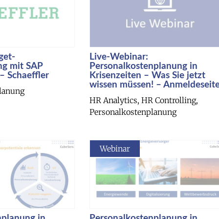
get-
Live-Webinar:
ng mit SAP
Personalkostenplanung in
 Schaeffler
Krisenzeiten – Was Sie jetzt
wissen müssen! – Anmeldeseit
lanung
HR Analytics, HR Controlling,
Personalkostenplanung
Webinar
nplanung in
Personalkostenplanung in