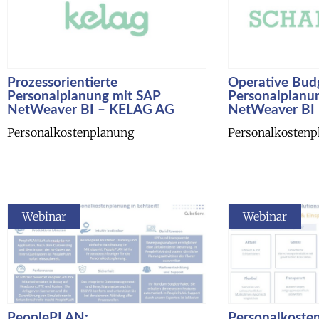
Prozessorientierte
Operative Bud
Personalplanung mit SAP
Personalplanu
NetWeaver BI – KELAG AG
NetWeaver BI –
Personalkostenplanung
Personalkostenp
Webinar
Webinar
PeoplePLAN:
Personalkoste