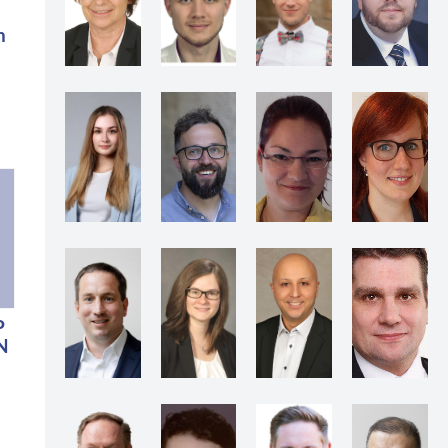
n
P
N