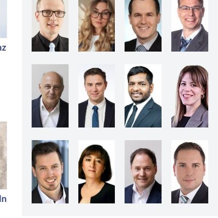
nz
ln