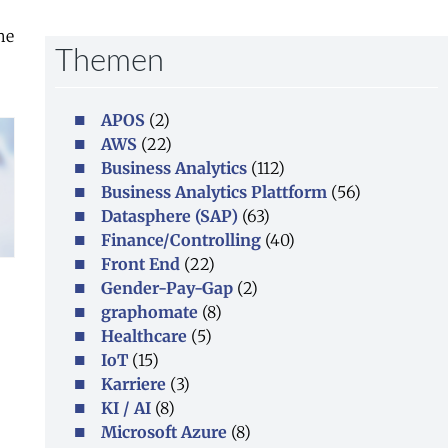
he
Themen
APOS
(2)
AWS
(22)
Business Analytics
(112)
Business Analytics Plattform
(56)
Datasphere (SAP)
(63)
Finance/Controlling
(40)
Front End
(22)
Gender-Pay-Gap
(2)
graphomate
(8)
Healthcare
(5)
IoT
(15)
Karriere
(3)
KI / AI
(8)
Microsoft Azure
(8)