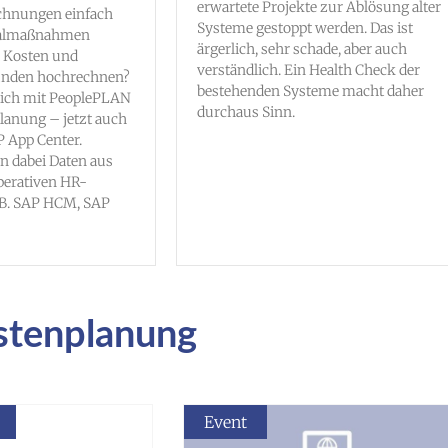
erwartete Projekte zur Ablösung alter
chnungen einfach
Systeme gestoppt werden. Das ist
onalmaßnahmen
ärgerlich, sehr schade, aber auch
i Kosten und
verständlich. Ein Health Check der
unden hochrechnen?
bestehenden Systeme macht daher
lich mit PeoplePLAN
durchaus Sinn.
lanung – jetzt auch
 App Center.
 dabei Daten aus
perativen HR-
.B. SAP HCM, SAP
ostenplanung
Event