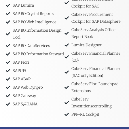
SAP Lumira
Cockpit for SAC
SAP BO Crystal Reports
CubeServ Procurement
Cockpit for SAP Datasphere
SAP BO Web Intelligence
CubeServ Analysis Office
SAP BO Information Design
Report Book
Tool
Lumira Designer
SAP BO DataServices
CubeServ Financial Planner
SAP BO Information Steward
(CO)
SAP Fiori
CubeServ Financial Planner
SAPUI5
(SAC only Edition)
SAP ABAP
CubeServ Fiori Launchpad
SAP Web Dynpro
Extensions
SAP Gateway
CubeServ
SAP S/4HANA
Investitionscontrolling
PPP-RL Cockpit