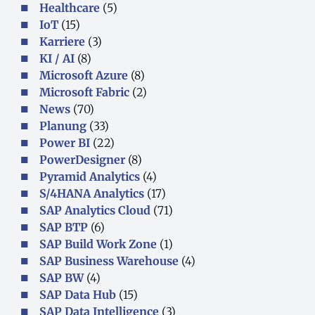
Healthcare
(5)
IoT
(15)
Karriere
(3)
KI / AI
(8)
Microsoft Azure
(8)
Microsoft Fabric
(2)
News
(70)
Planung
(33)
Power BI
(22)
PowerDesigner
(8)
Pyramid Analytics
(4)
S/4HANA Analytics
(17)
SAP Analytics Cloud
(71)
SAP BTP
(6)
SAP Build Work Zone
(1)
SAP Business Warehouse
(4)
SAP BW
(4)
SAP Data Hub
(15)
SAP Data Intelligence
(3)