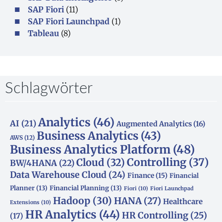
SAP Fiori
(11)
SAP Fiori Launchpad
(1)
Tableau
(8)
Schlagwörter
Analytics
(46)
AI
(21)
Augmented Analytics
(16)
Business Analytics
(43)
AWS
(12)
Business Analytics Platform
(48)
Controlling
(37)
Cloud
(32)
BW/4HANA
(22)
Data Warehouse Cloud
(24)
Finance
(15)
Financial
Planner
(13)
Financial Planning
(13)
Fiori
(10)
Fiori Launchpad
Hadoop
(30)
HANA
(27)
Healthcare
Extensions
(10)
HR Analytics
(44)
HR Controlling
(25)
(17)