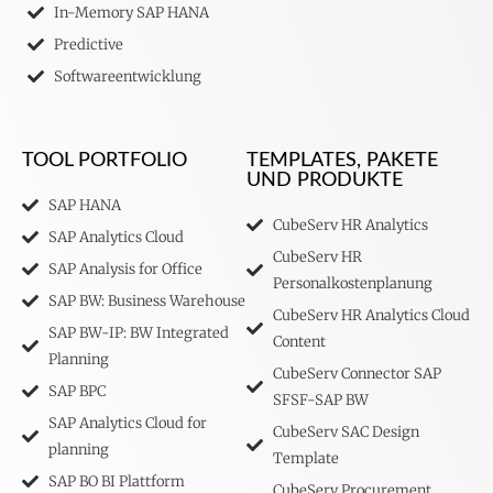
In-Memory SAP HANA
Predictive
Softwareentwicklung
TOOL PORTFOLIO
TEMPLATES, PAKETE
UND PRODUKTE
SAP HANA
CubeServ HR Analytics
SAP Analytics Cloud
CubeServ HR
SAP Analysis for Office
Personalkostenplanung
SAP BW: Business Warehouse
CubeServ HR Analytics Cloud
SAP BW-IP: BW Integrated
Content
Planning
CubeServ Connector SAP
SAP BPC
SFSF-SAP BW
SAP Analytics Cloud for
CubeServ SAC Design
planning
Template
SAP BO BI Plattform
CubeServ Procurement