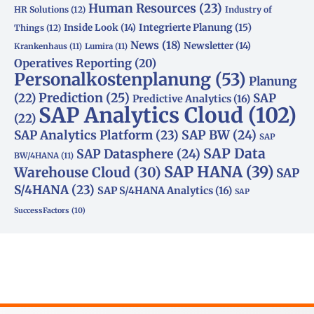
Human Resources
(23)
HR Solutions
(12)
Industry of
Integrierte Planung
(15)
Inside Look
(14)
Things
(12)
News
(18)
Newsletter
(14)
Krankenhaus
(11)
Lumira
(11)
Operatives Reporting
(20)
Personalkostenplanung
(53)
Planung
(22)
Prediction
(25)
SAP
Predictive Analytics
(16)
SAP Analytics Cloud
(102)
(22)
SAP Analytics Platform
(23)
SAP BW
(24)
SAP
SAP Data
SAP Datasphere
(24)
BW/4HANA
(11)
SAP HANA
(39)
Warehouse Cloud
(30)
SAP
S/4HANA
(23)
SAP S/4HANA Analytics
(16)
SAP
SuccessFactors
(10)