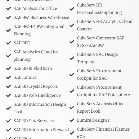
CubeServ HR
SAP Analysis for Office
Personalkostenplanung
SAP BW: Business Warehouse
CubeServ HR Analytics Cloud
SAP BW-IP: BW Integrated
Content
Planning
CubeServ Connector SAP
SAP BPC
SFSF-SAP BW
SAP Analytics Cloud for
CubeServ SAC Design
planning
Template
SAP BO BI Plattform
CubeServ Procurement
SAP Lumira
Cockpit for SAC
SAP BO Crystal Reports
CubeServ Procurement
Cockpit for SAP Datasphere
SAP BO Web Intelligence
CubeServ Analysis Office
SAP BO Information Design
Report Book
Tool
Lumira Designer
SAP BO DataServices
CubeServ Financial Planner
SAP BO Information Steward
(CO)
SAP Fiori