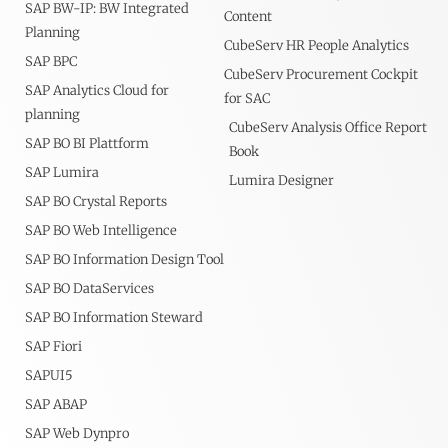
SAP BW-IP: BW Integrated
Content
Planning
CubeServ HR People Analytics
SAP BPC
CubeServ Procurement Cockpit
SAP Analytics Cloud for
for SAC
planning
CubeServ Analysis Office Report
SAP BO BI Plattform
Book
SAP Lumira
Lumira Designer
SAP BO Crystal Reports
SAP BO Web Intelligence
SAP BO Information Design Tool
SAP BO DataServices
SAP BO Information Steward
SAP Fiori
SAPUI5
SAP ABAP
SAP Web Dynpro