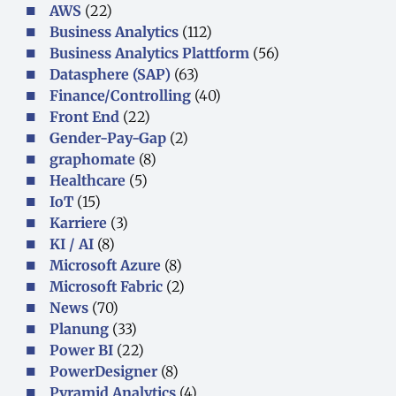
AWS
(22)
Business Analytics
(112)
Business Analytics Plattform
(56)
Datasphere (SAP)
(63)
Finance/Controlling
(40)
Front End
(22)
Gender-Pay-Gap
(2)
graphomate
(8)
Healthcare
(5)
IoT
(15)
Karriere
(3)
KI / AI
(8)
Microsoft Azure
(8)
Microsoft Fabric
(2)
News
(70)
Planung
(33)
Power BI
(22)
PowerDesigner
(8)
Pyramid Analytics
(4)