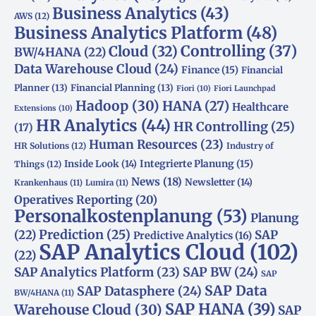
Business Analytics
(43)
AWS
(12)
Business Analytics Platform
(48)
Controlling
(37)
Cloud
(32)
BW/4HANA
(22)
Data Warehouse Cloud
(24)
Finance
(15)
Financial
Planner
(13)
Financial Planning
(13)
Fiori
(10)
Fiori Launchpad
Hadoop
(30)
HANA
(27)
Healthcare
Extensions
(10)
HR Analytics
(44)
HR Controlling
(25)
(17)
Human Resources
(23)
HR Solutions
(12)
Industry of
Integrierte Planung
(15)
Inside Look
(14)
Things
(12)
News
(18)
Newsletter
(14)
Krankenhaus
(11)
Lumira
(11)
Operatives Reporting
(20)
Personalkostenplanung
(53)
Planung
(22)
Prediction
(25)
SAP
Predictive Analytics
(16)
SAP Analytics Cloud
(102)
(22)
SAP Analytics Platform
(23)
SAP BW
(24)
SAP
SAP Data
SAP Datasphere
(24)
BW/4HANA
(11)
SAP HANA
(39)
Warehouse Cloud
(30)
SAP