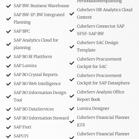
Personalkostenplanung
SAP BW: Business Warehouse
CubeServ HR Analytics Cloud
SAP BW-IP: BW Integrated
Content
Planning
CubeServ Connector SAP
SAP BPC
SFSF-SAP BW
SAP Analytics Cloud for
CubeServ SAC Design
planning
Template
SAP BO BI Plattform
CubeServ Procurement
SAP Lumira
Cockpit for SAC
SAP BO Crystal Reports
CubeServ Procurement
Cockpit for SAP Datasphere
SAP BO Web Intelligence
CubeServ Analysis Office
SAP BO Information Design
Report Book
Tool
Lumira Designer
SAP BO DataServices
CubeServ Financial Planner
SAP BO Information Steward
(CO)
SAP Fiori
CubeServ Financial Planner
SAPUI5