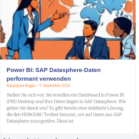
Power BI: SAP Datasphere-Daten
performant verwenden
Katarzyna Kugla
7. Dezember 2023
Stellen Sie sich vor: Sie erstellen ein Dashboard in Power BI
(PBI) Desktop und Ihre Daten liegen in SAP Datasphere. Wie
gehen Sie damit um? Es gibt bereits eine etablierte Lösung,
die den HDBODBC Treiber benutzt, um auf Daten aus SAP
Datasphere zuzugreifen. Diese ist