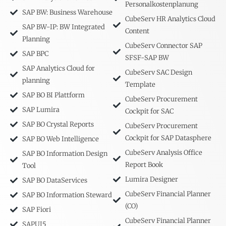
Personalkostenplanung
SAP BW: Business Warehouse
CubeServ HR Analytics Cloud
SAP BW-IP: BW Integrated
Content
Planning
CubeServ Connector SAP
SAP BPC
SFSF-SAP BW
SAP Analytics Cloud for
CubeServ SAC Design
planning
Template
SAP BO BI Plattform
CubeServ Procurement
SAP Lumira
Cockpit for SAC
SAP BO Crystal Reports
CubeServ Procurement
Cockpit for SAP Datasphere
SAP BO Web Intelligence
CubeServ Analysis Office
SAP BO Information Design
Report Book
Tool
Lumira Designer
SAP BO DataServices
CubeServ Financial Planner
SAP BO Information Steward
(CO)
SAP Fiori
CubeServ Financial Planner
SAPUI5