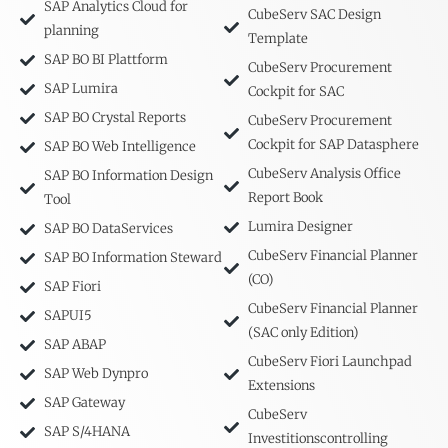
SAP Analytics Cloud for
CubeServ SAC Design
planning
Template
SAP BO BI Plattform
CubeServ Procurement
SAP Lumira
Cockpit for SAC
SAP BO Crystal Reports
CubeServ Procurement
Cockpit for SAP Datasphere
SAP BO Web Intelligence
CubeServ Analysis Office
SAP BO Information Design
Report Book
Tool
Lumira Designer
SAP BO DataServices
CubeServ Financial Planner
SAP BO Information Steward
(CO)
SAP Fiori
CubeServ Financial Planner
SAPUI5
(SAC only Edition)
SAP ABAP
CubeServ Fiori Launchpad
SAP Web Dynpro
Extensions
SAP Gateway
CubeServ
SAP S/4HANA
Investitionscontrolling