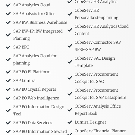
CubeServ HR Analytics
SAP Analytics Cloud
CubeServ HR
SAP Analysis for Office
Personalkostenplanung
SAP BW: Business Warehouse
CubeServ HR Analytics Cloud
SAP BW-IP: BW Integrated
Content
Planning
CubeServ Connector SAP
SAP BPC
SFSF-SAP BW
SAP Analytics Cloud for
CubeServ SAC Design
planning
Template
SAP BO BI Plattform
CubeServ Procurement
SAP Lumira
Cockpit for SAC
SAP BO Crystal Reports
CubeServ Procurement
Cockpit for SAP Datasphere
SAP BO Web Intelligence
CubeServ Analysis Office
SAP BO Information Design
Report Book
Tool
Lumira Designer
SAP BO DataServices
CubeServ Financial Planner
SAP BO Information Steward