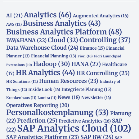
Analytics
(46)
AI
(21)
Augmented Analytics
(16)
Business Analytics
(43)
AWS
(12)
Business Analytics Platform
(48)
Controlling
(37)
Cloud
(32)
BW/4HANA
(22)
Data Warehouse Cloud
(24)
Finance
(15)
Financial
Planner
(13)
Financial Planning
(13)
Fiori
(10)
Fiori Launchpad
Hadoop
(30)
HANA
(27)
Healthcare
Extensions
(10)
HR Analytics
(44)
HR Controlling
(25)
(17)
Human Resources
(23)
HR Solutions
(12)
Industry of
Integrierte Planung
(15)
Inside Look
(14)
Things
(12)
News
(18)
Newsletter
(14)
Krankenhaus
(11)
Lumira
(11)
Operatives Reporting
(20)
Personalkostenplanung
(53)
Planung
(22)
Prediction
(25)
SAP
Predictive Analytics
(16)
SAP Analytics Cloud
(102)
(22)
SAP Analytics Platform
(23)
SAP BW
(24)
SAP