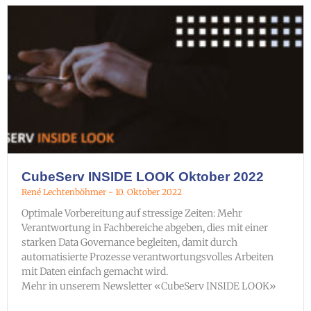
CubeServ INSIDE LOOK Oktober 2022
René Lechtenböhmer
10. Oktober 2022
Optimale Vorbereitung auf stressige Zeiten: Mehr
Verantwortung in Fachbereiche abgeben, dies mit einer
starken Data Governance begleiten, damit durch
automatisierte Prozesse verantwortungsvolles Arbeiten
mit Daten einfach gemacht wird.
Mehr in unserem Newsletter «CubeServ INSIDE LOOK»