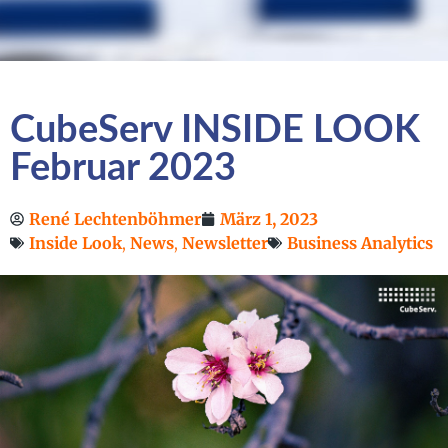
CubeServ INSIDE LOOK
Februar 2023
René Lechtenböhmer
März 1, 2023
Inside Look
,
News
,
Newsletter
Business Analytics