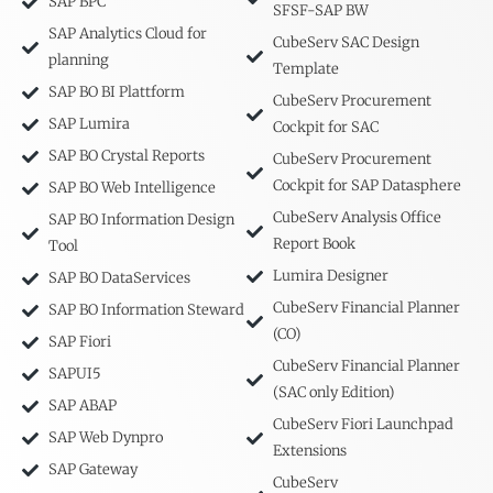
SAP BPC
SFSF-SAP BW
SAP Analytics Cloud for
CubeServ SAC Design
planning
Template
SAP BO BI Plattform
CubeServ Procurement
SAP Lumira
Cockpit for SAC
SAP BO Crystal Reports
CubeServ Procurement
Cockpit for SAP Datasphere
SAP BO Web Intelligence
CubeServ Analysis Office
SAP BO Information Design
Report Book
Tool
Lumira Designer
SAP BO DataServices
CubeServ Financial Planner
SAP BO Information Steward
(CO)
SAP Fiori
CubeServ Financial Planner
SAPUI5
(SAC only Edition)
SAP ABAP
CubeServ Fiori Launchpad
SAP Web Dynpro
Extensions
SAP Gateway
CubeServ