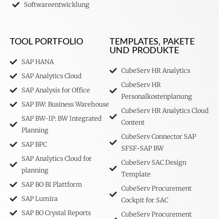
Softwareentwicklung
TOOL PORTFOLIO
TEMPLATES, PAKETE
UND PRODUKTE
SAP HANA
CubeServ HR Analytics
SAP Analytics Cloud
CubeServ HR
SAP Analysis for Office
Personalkostenplanung
SAP BW: Business Warehouse
CubeServ HR Analytics Cloud
SAP BW-IP: BW Integrated
Content
Planning
CubeServ Connector SAP
SAP BPC
SFSF-SAP BW
SAP Analytics Cloud for
CubeServ SAC Design
planning
Template
SAP BO BI Plattform
CubeServ Procurement
SAP Lumira
Cockpit for SAC
SAP BO Crystal Reports
CubeServ Procurement