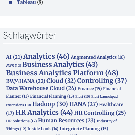
Tableau
(8)
Schlagwörter
Analytics
(46)
AI
(21)
Augmented Analytics
(16)
Business Analytics
(43)
AWS
(12)
Business Analytics Platform
(48)
Controlling
(37)
Cloud
(32)
BW/4HANA
(22)
Data Warehouse Cloud
(24)
Finance
(15)
Financial
Planner
(13)
Financial Planning
(13)
Fiori
(10)
Fiori Launchpad
Hadoop
(30)
HANA
(27)
Healthcare
Extensions
(10)
HR Analytics
(44)
HR Controlling
(25)
(17)
Human Resources
(23)
HR Solutions
(12)
Industry of
Integrierte Planung
(15)
Inside Look
(14)
Things
(12)