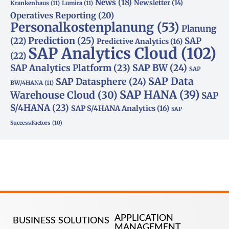
News
(18)
Newsletter
(14)
Krankenhaus
(11)
Lumira
(11)
Operatives Reporting
(20)
Personalkostenplanung
(53)
Planung
(22)
Prediction
(25)
SAP
Predictive Analytics
(16)
SAP Analytics Cloud
(102)
(22)
SAP Analytics Platform
(23)
SAP BW
(24)
SAP
SAP Data
SAP Datasphere
(24)
BW/4HANA
(11)
SAP HANA
(39)
Warehouse Cloud
(30)
SAP
S/4HANA
(23)
SAP S/4HANA Analytics
(16)
SAP
SuccessFactors
(10)
APPLICATION
BUSINESS SOLUTIONS
MANAGEMENT