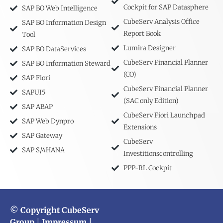
Cockpit for SAP Datasphere
SAP BO Web Intelligence
CubeServ Analysis Office
SAP BO Information Design
Report Book
Tool
Lumira Designer
SAP BO DataServices
CubeServ Financial Planner
SAP BO Information Steward
(CO)
SAP Fiori
CubeServ Financial Planner
SAPUI5
(SAC only Edition)
SAP ABAP
CubeServ Fiori Launchpad
SAP Web Dynpro
Extensions
SAP Gateway
CubeServ
SAP S/4HANA
Investitionscontrolling
PPP-RL Cockpit
© Copyright CubeServ
Group
|
Impressum
|