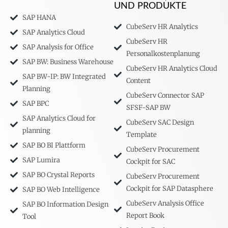
UND PRODUKTE
SAP HANA
CubeServ HR Analytics
SAP Analytics Cloud
CubeServ HR
SAP Analysis for Office
Personalkostenplanung
SAP BW: Business Warehouse
CubeServ HR Analytics Cloud
SAP BW-IP: BW Integrated
Content
Planning
CubeServ Connector SAP
SAP BPC
SFSF-SAP BW
SAP Analytics Cloud for
CubeServ SAC Design
planning
Template
SAP BO BI Plattform
CubeServ Procurement
SAP Lumira
Cockpit for SAC
SAP BO Crystal Reports
CubeServ Procurement
Cockpit for SAP Datasphere
SAP BO Web Intelligence
CubeServ Analysis Office
SAP BO Information Design
Report Book
Tool