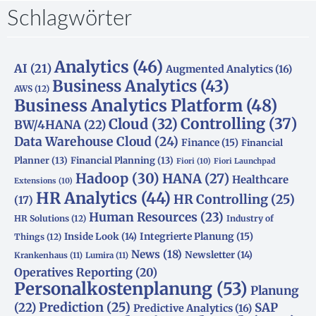
Schlagwörter
Analytics
(46)
AI
(21)
Augmented Analytics
(16)
Business Analytics
(43)
AWS
(12)
Business Analytics Platform
(48)
Controlling
(37)
Cloud
(32)
BW/4HANA
(22)
Data Warehouse Cloud
(24)
Finance
(15)
Financial
Planner
(13)
Financial Planning
(13)
Fiori
(10)
Fiori Launchpad
Hadoop
(30)
HANA
(27)
Healthcare
Extensions
(10)
HR Analytics
(44)
HR Controlling
(25)
(17)
Human Resources
(23)
HR Solutions
(12)
Industry of
Integrierte Planung
(15)
Inside Look
(14)
Things
(12)
News
(18)
Newsletter
(14)
Krankenhaus
(11)
Lumira
(11)
Operatives Reporting
(20)
Personalkostenplanung
(53)
Planung
(22)
Prediction
(25)
SAP
Predictive Analytics
(16)