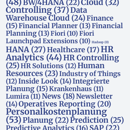
(48)
Cloud
(32)
BW/4HANA
(22)
Controlling
(37)
Data
Warehouse Cloud
(24)
Finance
(15)
Financial Planner
(13)
Financial
Planning
(13)
Fiori
(10)
Fiori
Launchpad Extensions
(10)
Hadoop
(0)
HR
HANA
(27)
Healthcare
(17)
Analytics
(44)
HR Controlling
(25)
Human
HR Solutions
(12)
Resources
(23)
Industry of Things
Inside Look
(14)
Integrierte
(12)
Planung
(15)
Krankenhaus
(11)
News
(18)
Newsletter
Lumira
(11)
Operatives Reporting
(20)
(14)
Personalkostenplanung
(53)
Planung
(22)
Prediction
(25)
SAP
(22)
Predictive Analytics
(16)