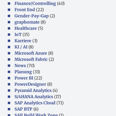
Finance/Controlling
(40)
Front End
(22)
Gender-Pay-Gap
(2)
graphomate
(8)
Healthcare
(5)
IoT
(15)
Karriere
(3)
KI / AI
(8)
Microsoft Azure
(8)
Microsoft Fabric
(2)
News
(70)
Planung
(33)
Power BI
(22)
PowerDesigner
(8)
Pyramid Analytics
(4)
S/4HANA Analytics
(17)
SAP Analytics Cloud
(71)
SAP BTP
(6)
SAP Build Work Zone
(1)