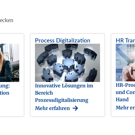
decken
Process Digitalization
HR Tra
HR-Prod
ung:
Innovative Lösungen im
und Con
tion
Bereich
Hand
Prozessdigitalisierung
Mehr er
Mehr erfahren