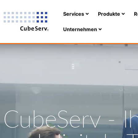
Services
Produkte
R
Unternehmen
CubeServ - Ih