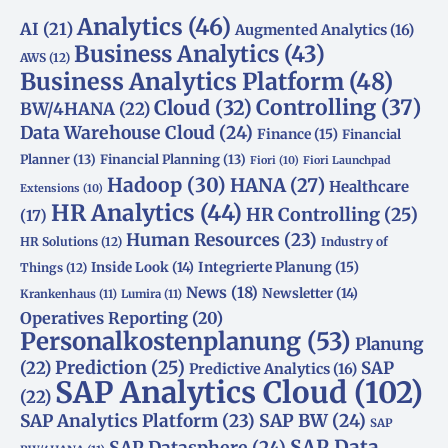
Analytics
(46)
AI
(21)
Augmented Analytics
(16)
Business Analytics
(43)
AWS
(12)
Business Analytics Platform
(48)
Controlling
(37)
Cloud
(32)
BW/4HANA
(22)
Data Warehouse Cloud
(24)
Finance
(15)
Financial
Planner
(13)
Financial Planning
(13)
Fiori
(10)
Fiori Launchpad
Hadoop
(30)
HANA
(27)
Healthcare
Extensions
(10)
HR Analytics
(44)
HR Controlling
(25)
(17)
Human Resources
(23)
HR Solutions
(12)
Industry of
Integrierte Planung
(15)
Inside Look
(14)
Things
(12)
News
(18)
Newsletter
(14)
Krankenhaus
(11)
Lumira
(11)
Operatives Reporting
(20)
Personalkostenplanung
(53)
Planung
(22)
Prediction
(25)
SAP
Predictive Analytics
(16)
SAP Analytics Cloud
(102)
(22)
SAP Analytics Platform
(23)
SAP BW
(24)
SAP
SAP Data
SAP Datasphere
(24)