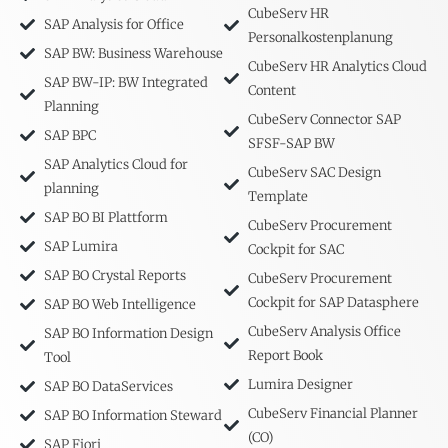
CubeServ HR
SAP Analysis for Office
Personalkostenplanung
SAP BW: Business Warehouse
CubeServ HR Analytics Cloud
SAP BW-IP: BW Integrated
Content
Planning
CubeServ Connector SAP
SAP BPC
SFSF-SAP BW
SAP Analytics Cloud for
CubeServ SAC Design
planning
Template
SAP BO BI Plattform
CubeServ Procurement
SAP Lumira
Cockpit for SAC
SAP BO Crystal Reports
CubeServ Procurement
Cockpit for SAP Datasphere
SAP BO Web Intelligence
CubeServ Analysis Office
SAP BO Information Design
Report Book
Tool
Lumira Designer
SAP BO DataServices
CubeServ Financial Planner
SAP BO Information Steward
(CO)
SAP Fiori