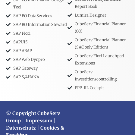
Report Book
Tool
Lumira Designer
SAP BO DataServices
CubeServ Financial Planner
SAP BO Information Steward
(CO)
SAP Fiori
CubeServ Financial Planner
SAPUI5
(SAC only Edition)
SAP ABAP
CubeServ Fiori Launchpad
SAP Web Dynpro
Extensions
SAP Gateway
CubeServ
SAP S/4HANA
Investitionscontrolling
PPP-RL Cockpit
© Copyright CubeServ
Group
|
Impressum
|
Datenschutz
| Cookies &
Tracking