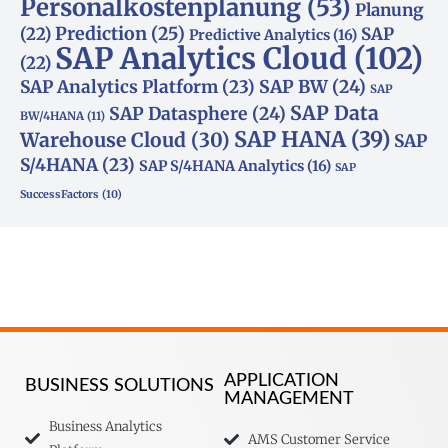
Personalkostenplanung
(53)
Planung
(22)
Prediction
(25)
SAP
Predictive Analytics
(16)
SAP Analytics Cloud
(102)
(22)
SAP Analytics Platform
(23)
SAP BW
(24)
SAP
SAP Data
SAP Datasphere
(24)
BW/4HANA
(11)
SAP HANA
(39)
Warehouse Cloud
(30)
SAP
S/4HANA
(23)
SAP S/4HANA Analytics
(16)
SAP
SuccessFactors
(10)
APPLICATION
BUSINESS SOLUTIONS
MANAGEMENT
Business Analytics
AMS Customer Service