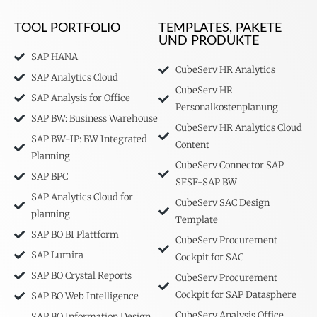
TOOL PORTFOLIO
TEMPLATES, PAKETE
UND PRODUKTE
SAP HANA
CubeServ HR Analytics
SAP Analytics Cloud
CubeServ HR
SAP Analysis for Office
Personalkostenplanung
SAP BW: Business Warehouse
CubeServ HR Analytics Cloud
SAP BW-IP: BW Integrated
Content
Planning
CubeServ Connector SAP
SAP BPC
SFSF-SAP BW
SAP Analytics Cloud for
CubeServ SAC Design
planning
Template
SAP BO BI Plattform
CubeServ Procurement
SAP Lumira
Cockpit for SAC
SAP BO Crystal Reports
CubeServ Procurement
Cockpit for SAP Datasphere
SAP BO Web Intelligence
CubeServ Analysis Office
SAP BO Information Design