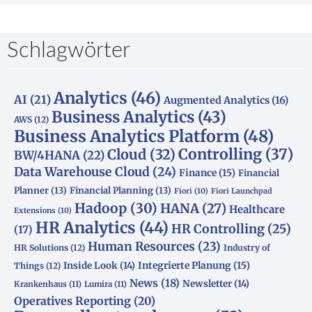
Schlagwörter
Analytics
(46)
AI
(21)
Augmented Analytics
(16)
Business Analytics
(43)
AWS
(12)
Business Analytics Platform
(48)
Controlling
(37)
Cloud
(32)
BW/4HANA
(22)
Data Warehouse Cloud
(24)
Finance
(15)
Financial
Planner
(13)
Financial Planning
(13)
Fiori
(10)
Fiori Launchpad
Hadoop
(30)
HANA
(27)
Healthcare
Extensions
(10)
HR Analytics
(44)
HR Controlling
(25)
(17)
Human Resources
(23)
HR Solutions
(12)
Industry of
Integrierte Planung
(15)
Inside Look
(14)
Things
(12)
News
(18)
Newsletter
(14)
Krankenhaus
(11)
Lumira
(11)
Operatives Reporting
(20)