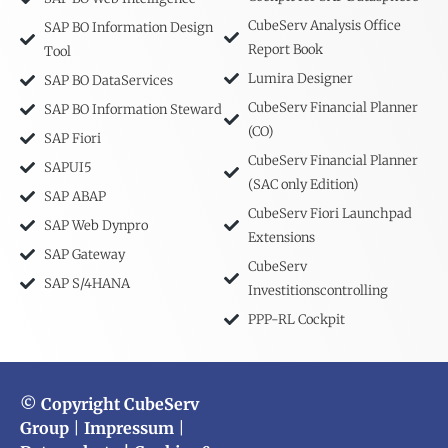
CubeServ Analysis Office
SAP BO Information Design
Report Book
Tool
Lumira Designer
SAP BO DataServices
CubeServ Financial Planner
SAP BO Information Steward
(CO)
SAP Fiori
CubeServ Financial Planner
SAPUI5
(SAC only Edition)
SAP ABAP
CubeServ Fiori Launchpad
SAP Web Dynpro
Extensions
SAP Gateway
CubeServ
SAP S/4HANA
Investitionscontrolling
PPP-RL Cockpit
© Copyright CubeServ
Group
|
Impressum
|