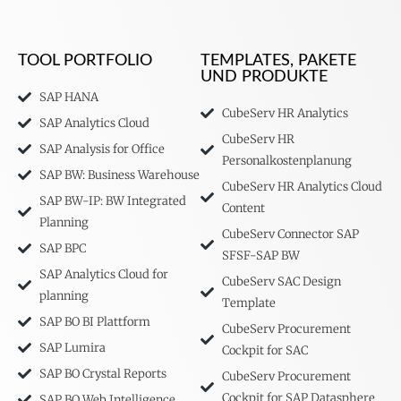
TOOL PORTFOLIO
TEMPLATES, PAKETE
UND PRODUKTE
SAP HANA
CubeServ HR Analytics
SAP Analytics Cloud
CubeServ HR
SAP Analysis for Office
Personalkostenplanung
SAP BW: Business Warehouse
CubeServ HR Analytics Cloud
SAP BW-IP: BW Integrated
Content
Planning
CubeServ Connector SAP
SAP BPC
SFSF-SAP BW
SAP Analytics Cloud for
CubeServ SAC Design
planning
Template
SAP BO BI Plattform
CubeServ Procurement
SAP Lumira
Cockpit for SAC
SAP BO Crystal Reports
CubeServ Procurement
Cockpit for SAP Datasphere
SAP BO Web Intelligence