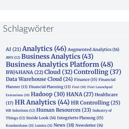
Schlagwörter
Analytics
(46)
AI
(21)
Augmented Analytics
(16)
Business Analytics
(43)
AWS
(12)
Business Analytics Platform
(48)
Controlling
(37)
Cloud
(32)
BW/4HANA
(22)
Data Warehouse Cloud
(24)
Finance
(15)
Financial
Planner
(13)
Financial Planning
(13)
Fiori
(10)
Fiori Launchpad
Hadoop
(30)
HANA
(27)
Healthcare
Extensions
(10)
HR Analytics
(44)
HR Controlling
(25)
(17)
Human Resources
(23)
HR Solutions
(12)
Industry of
Integrierte Planung
(15)
Inside Look
(14)
Things
(12)
News
(18)
Newsletter
(14)
Krankenhaus
(11)
Lumira
(11)