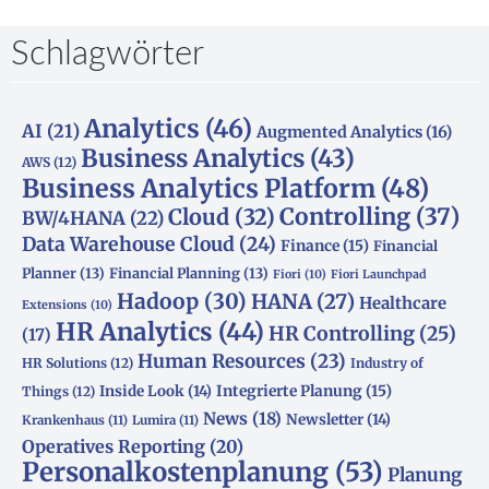
Schlagwörter
Analytics
(46)
AI
(21)
Augmented Analytics
(16)
Business Analytics
(43)
AWS
(12)
Business Analytics Platform
(48)
Controlling
(37)
Cloud
(32)
BW/4HANA
(22)
Data Warehouse Cloud
(24)
Finance
(15)
Financial
Planner
(13)
Financial Planning
(13)
Fiori
(10)
Fiori Launchpad
Hadoop
(30)
HANA
(27)
Healthcare
Extensions
(10)
HR Analytics
(44)
HR Controlling
(25)
(17)
Human Resources
(23)
HR Solutions
(12)
Industry of
Integrierte Planung
(15)
Inside Look
(14)
Things
(12)
News
(18)
Newsletter
(14)
Krankenhaus
(11)
Lumira
(11)
Operatives Reporting
(20)
Personalkostenplanung
(53)
Planung