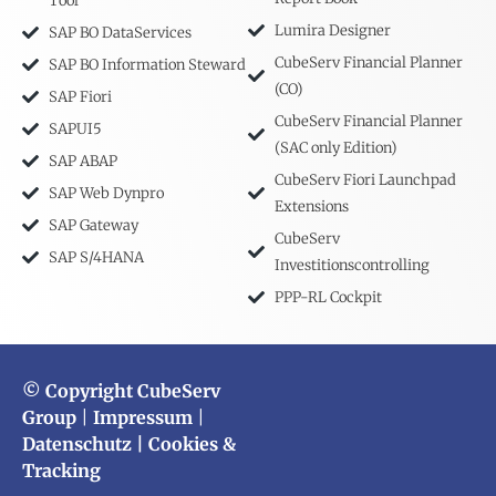
Tool
Lumira Designer
SAP BO DataServices
CubeServ Financial Planner
SAP BO Information Steward
(CO)
SAP Fiori
CubeServ Financial Planner
SAPUI5
(SAC only Edition)
SAP ABAP
CubeServ Fiori Launchpad
SAP Web Dynpro
Extensions
SAP Gateway
CubeServ
SAP S/4HANA
Investitionscontrolling
PPP-RL Cockpit
© Copyright CubeServ
Group
|
Impressum
|
Datenschutz
| Cookies &
Tracking