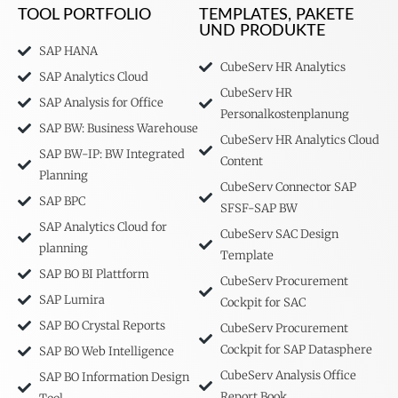
TOOL PORTFOLIO
TEMPLATES, PAKETE
UND PRODUKTE
SAP HANA
CubeServ HR Analytics
SAP Analytics Cloud
CubeServ HR
SAP Analysis for Office
Personalkostenplanung
SAP BW: Business Warehouse
CubeServ HR Analytics Cloud
SAP BW-IP: BW Integrated
Content
Planning
CubeServ Connector SAP
SAP BPC
SFSF-SAP BW
SAP Analytics Cloud for
CubeServ SAC Design
planning
Template
SAP BO BI Plattform
CubeServ Procurement
SAP Lumira
Cockpit for SAC
SAP BO Crystal Reports
CubeServ Procurement
Cockpit for SAP Datasphere
SAP BO Web Intelligence
CubeServ Analysis Office
SAP BO Information Design
Report Book