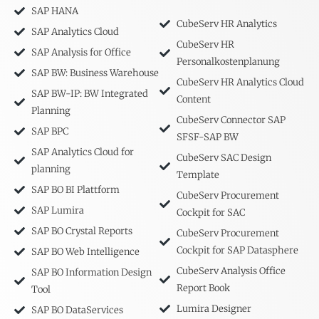
SAP HANA
CubeServ HR Analytics
SAP Analytics Cloud
CubeServ HR
SAP Analysis for Office
Personalkostenplanung
SAP BW: Business Warehouse
CubeServ HR Analytics Cloud
SAP BW-IP: BW Integrated
Content
Planning
CubeServ Connector SAP
SAP BPC
SFSF-SAP BW
SAP Analytics Cloud for
CubeServ SAC Design
planning
Template
SAP BO BI Plattform
CubeServ Procurement
SAP Lumira
Cockpit for SAC
SAP BO Crystal Reports
CubeServ Procurement
Cockpit for SAP Datasphere
SAP BO Web Intelligence
CubeServ Analysis Office
SAP BO Information Design
Report Book
Tool
Lumira Designer
SAP BO DataServices