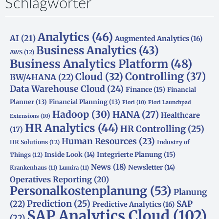
Schlagwörter
Analytics
(46)
AI
(21)
Augmented Analytics
(16)
Business Analytics
(43)
AWS
(12)
Business Analytics Platform
(48)
Controlling
(37)
Cloud
(32)
BW/4HANA
(22)
Data Warehouse Cloud
(24)
Finance
(15)
Financial
Planner
(13)
Financial Planning
(13)
Fiori
(10)
Fiori Launchpad
Hadoop
(30)
HANA
(27)
Healthcare
Extensions
(10)
HR Analytics
(44)
HR Controlling
(25)
(17)
Human Resources
(23)
HR Solutions
(12)
Industry of
Integrierte Planung
(15)
Inside Look
(14)
Things
(12)
News
(18)
Newsletter
(14)
Krankenhaus
(11)
Lumira
(11)
Operatives Reporting
(20)
Personalkostenplanung
(53)
Planung
(22)
Prediction
(25)
SAP
Predictive Analytics
(16)
SAP Analytics Cloud
(102)
(22)