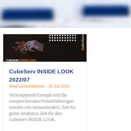
CubeServ INSIDE LOOK
2022/07
René Lechtenböhmer
26. Juli 2022
Verknappende Energie und die
entsprechenden Preiserhöhungen
werden uns herausfordern: Zeit für
gutes Analytics, Zeit für den
CubeServ INSIDE LOOK.