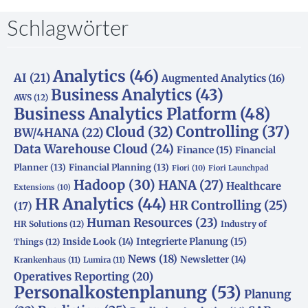
Schlagwörter
Analytics
(46)
AI
(21)
Augmented Analytics
(16)
Business Analytics
(43)
AWS
(12)
Business Analytics Platform
(48)
Controlling
(37)
Cloud
(32)
BW/4HANA
(22)
Data Warehouse Cloud
(24)
Finance
(15)
Financial
Planner
(13)
Financial Planning
(13)
Fiori
(10)
Fiori Launchpad
Hadoop
(30)
HANA
(27)
Healthcare
Extensions
(10)
HR Analytics
(44)
HR Controlling
(25)
(17)
Human Resources
(23)
HR Solutions
(12)
Industry of
Integrierte Planung
(15)
Inside Look
(14)
Things
(12)
News
(18)
Newsletter
(14)
Krankenhaus
(11)
Lumira
(11)
Operatives Reporting
(20)
Personalkostenplanung
(53)
Planung