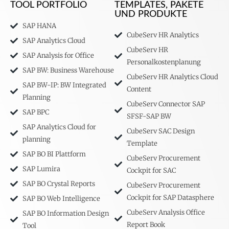
TOOL PORTFOLIO
TEMPLATES, PAKETE
UND PRODUKTE
SAP HANA
CubeServ HR Analytics
SAP Analytics Cloud
CubeServ HR
SAP Analysis for Office
Personalkostenplanung
SAP BW: Business Warehouse
CubeServ HR Analytics Cloud
SAP BW-IP: BW Integrated
Content
Planning
CubeServ Connector SAP
SAP BPC
SFSF-SAP BW
SAP Analytics Cloud for
CubeServ SAC Design
planning
Template
SAP BO BI Plattform
CubeServ Procurement
SAP Lumira
Cockpit for SAC
SAP BO Crystal Reports
CubeServ Procurement
Cockpit for SAP Datasphere
SAP BO Web Intelligence
CubeServ Analysis Office
SAP BO Information Design
Report Book
Tool