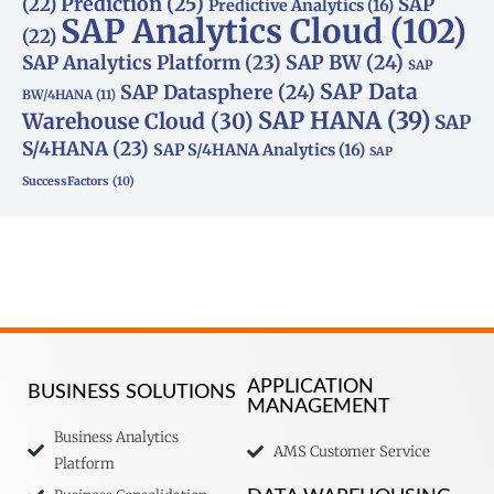
(22)
Prediction
(25)
SAP
Predictive Analytics
(16)
SAP Analytics Cloud
(102)
(22)
SAP Analytics Platform
(23)
SAP BW
(24)
SAP
SAP Data
SAP Datasphere
(24)
BW/4HANA
(11)
SAP HANA
(39)
Warehouse Cloud
(30)
SAP
S/4HANA
(23)
SAP S/4HANA Analytics
(16)
SAP
SuccessFactors
(10)
APPLICATION
BUSINESS SOLUTIONS
MANAGEMENT
Business Analytics
AMS Customer Service
Platform