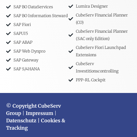
Lumira Designer
SAP BO DataServices
CubeServ Financial Planner
SAP BO Information Steward
(CO)
SAP Fiori
CubeServ Financial Planner
SAPUI5
(SAC only Edition)
SAP ABAP
CubeServ Fiori Launchpad
SAP Web Dynpro
Extensions
SAP Gateway
CubeServ
SAP S/4HANA
Investitionscontrolling
PPP-RL Cockpit
© Copyright CubeServ
Group
|
Impressum
|
Datenschutz
| Cookies &
Tracking