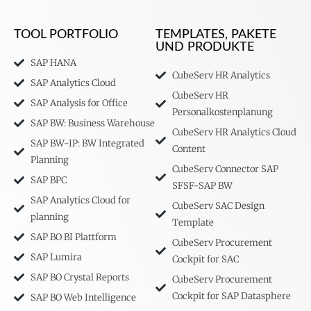
TOOL PORTFOLIO
TEMPLATES, PAKETE
UND PRODUKTE
SAP HANA
CubeServ HR Analytics
SAP Analytics Cloud
CubeServ HR
SAP Analysis for Office
Personalkostenplanung
SAP BW: Business Warehouse
CubeServ HR Analytics Cloud
SAP BW-IP: BW Integrated
Content
Planning
CubeServ Connector SAP
SAP BPC
SFSF-SAP BW
SAP Analytics Cloud for
CubeServ SAC Design
planning
Template
SAP BO BI Plattform
CubeServ Procurement
SAP Lumira
Cockpit for SAC
SAP BO Crystal Reports
CubeServ Procurement
Cockpit for SAP Datasphere
SAP BO Web Intelligence