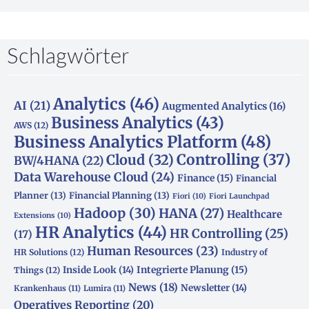
Schlagwörter
Analytics
(46)
AI
(21)
Augmented Analytics
(16)
Business Analytics
(43)
AWS
(12)
Business Analytics Platform
(48)
Controlling
(37)
Cloud
(32)
BW/4HANA
(22)
Data Warehouse Cloud
(24)
Finance
(15)
Financial
Planner
(13)
Financial Planning
(13)
Fiori
(10)
Fiori Launchpad
Hadoop
(30)
HANA
(27)
Healthcare
Extensions
(10)
HR Analytics
(44)
HR Controlling
(25)
(17)
Human Resources
(23)
HR Solutions
(12)
Industry of
Integrierte Planung
(15)
Inside Look
(14)
Things
(12)
News
(18)
Newsletter
(14)
Krankenhaus
(11)
Lumira
(11)
Operatives Reporting
(20)