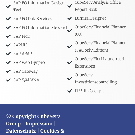
CubeServ Analysis Office
SAP BO Information Design
Report Book
Tool
Lumira Designer
SAP BO DataServices
CubeServ Financial Planner
SAP BO Information Steward
(CO)
SAP Fiori
CubeServ Financial Planner
SAPUI5
(SAC only Edition)
SAP ABAP
CubeServ Fiori Launchpad
SAP Web Dynpro
Extensions
SAP Gateway
CubeServ
SAP S/4HANA
Investitionscontrolling
PPP-RL Cockpit
© Copyright CubeServ
Group
|
Impressum
|
Datenschutz
| Cookies &