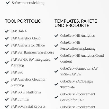
Softwareentwicklung
TOOL PORTFOLIO
TEMPLATES, PAKETE
UND PRODUKTE
SAP HANA
CubeServ HR Analytics
SAP Analytics Cloud
CubeServ HR
SAP Analysis for Office
Personalkostenplanung
SAP BW: Business Warehouse
CubeServ HR Analytics Cloud
SAP BW-IP: BW Integrated
Content
Planning
CubeServ Connector SAP
SAP BPC
SFSF-SAP BW
SAP Analytics Cloud for
CubeServ SAC Design
planning
Template
SAP BO BI Plattform
CubeServ Procurement
SAP Lumira
Cockpit for SAC
SAP BO Crystal Reports
CubeServ Procurement