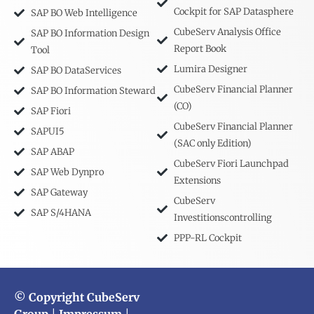
Cockpit for SAP Datasphere
SAP BO Web Intelligence
CubeServ Analysis Office
SAP BO Information Design
Report Book
Tool
Lumira Designer
SAP BO DataServices
CubeServ Financial Planner
SAP BO Information Steward
(CO)
SAP Fiori
CubeServ Financial Planner
SAPUI5
(SAC only Edition)
SAP ABAP
CubeServ Fiori Launchpad
SAP Web Dynpro
Extensions
SAP Gateway
CubeServ
SAP S/4HANA
Investitionscontrolling
PPP-RL Cockpit
© Copyright CubeServ
Group
|
Impressum
|