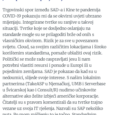
Trgovinski spor između SAD-a i Kine te pandemija
COVID-19 pokazuju mi da se okvirni uvjeti ubrzano
mijenjaju. Integrirane tvrtke su ranjive u takvoj
situaciji. Tvrtke koje se dosljedno oslanjaju na
standarde mogle su se prilagoditi brže od onih s
vlasničkim okvirom. Rizik je za sve u povezanom
svijetu. Cloud, sa svojim različitim lokacijama i široko
korištenim standardima, pomaže ublažiti ovaj rizik.
Politički se može rado raspravljati jesu li nam
potrebni vlastiti resursi i ponude u Europi ili u
pojedinim zemljama. SAD je pokazao da kad su u
nedoumici, slijede svoje interese. S našim lokalnim
partnerima (TakeASP u Njemačkoj, UMB i Serverbase
u Švicarskoj kao i Consult/R) nudimo učinkovite
alternative ako želite izbjeći američke korporacije.
Čitatelji su s pravom komentirali da su tvrtke trajno
vezane uz svoja IT rješenja. Nazvali su SAP nekoliko
puta. Po mom mišljenju to je točno. Standardnim