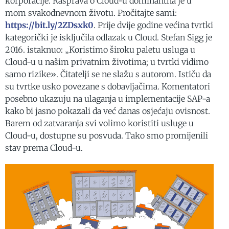
korporacije. Rasprava o Cloud-u dominantna je u
mom svakodnevnom životu. Pročitajte sami:
https://bit.ly/2ZDsxk0
. Prije dvije godine većina tvrtki
kategorički je isključila odlazak u Cloud. Stefan Sigg je
2016. istaknuo: „Koristimo široku paletu usluga u
Cloud-u u našim privatnim životima; u tvrtki vidimo
samo rizike». Čitatelji se ne slažu s autorom. Ističu da
su tvrtke usko povezane s dobavljačima. Komentatori
posebno ukazuju na ulaganja u implementacije SAP-a
kako bi jasno pokazali da već danas osjećaju ovisnost.
Barem od zatvaranja svi volimo koristiti usluge u
Cloud-u, dostupne su posvuda. Tako smo promijenili
stav prema Cloud-u.