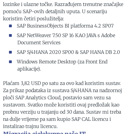
lozinke i ulazne točke. Razrađujem trenutne značajke
pomoću SAP-ovih detaljnih uputa. U scenariju
koristim četiri poslužitelja:
SAP BusinessObjects BI platforma 4.2 SP07
SAP NetWeaver 7.50 SP 16 KAO JAVA s Adobe
Document Services
SAP S/4HANA 2020 SP00 & SAP HANA DB 2.0
Windows Remote Desktop (za Front End
aplikacije).
Plaćam 3,82 USD po satu za ovo kad koristim sustav.
Za prikaz podataka iz sustava S/4HANA na nadzornoj
ploči SAP Analytics Cloud, postavio sam vezu sa
sustavom. Svatko može koristiti ovaj predložak kao
probnu verziju u trajanju od 30 dana. Sustav mi treba
na dulje vrijeme pa sam kupio SAP CAL licencu i
instalirao trajnu licencu.