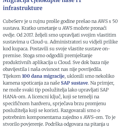
Migracija cjelokupne naše IT
infrastrukture
CubeServ je u rujnu prošle godine prešao na AWS s 50
sustava. Kratko umetanje u AWS možete pronaći
ovdje. Od 2017. željeli smo upravljati svojim vlastitim
sustavima u Cloud-u. Administratori su vidjeli prilike
kod kupaca. Postavili su svoje vlastite sustave on-
premise. Stoga smo odgodili premještanje
produktivnih aplikacija u Cloud. Sve dok baza nije
obavijestila i naša ovisnost nas nije povrijedila.
Tijekom
100 dana migracije
, uklonili smo nekoliko
kamena spoticanja za naše
SAP sustave
. Na primjer,
ne može svaki tip poslužitelja lako upravljati SAP
HANA-om. A licencni ključ, koji se temelji na
specifičnom hardveru, sprječava brzu promjenu
poslužitelja koji se koristi. Razgovarali smo o
potrebnim komponentama zajedno s AWS-om. To je
stvorilo povjerenje. Podrška odgovara na pitanja u