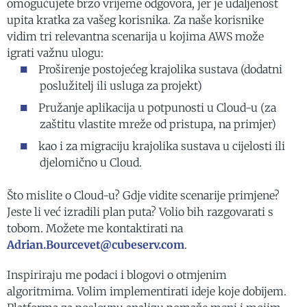
omogućujete brzo vrijeme odgovora, jer je udaljenost
upita kratka za vašeg korisnika. Za naše korisnike
vidim tri relevantna scenarija u kojima AWS može
igrati važnu ulogu:
Proširenje postojećeg krajolika sustava (dodatni
poslužitelj ili usluga za projekt)
Pružanje aplikacija u potpunosti u Cloud-u (za
zaštitu vlastite mreže od pristupa, na primjer)
kao i za migraciju krajolika sustava u cijelosti ili
djelomično u Cloud.
Što mislite o Cloud-u? Gdje vidite scenarije primjene?
Jeste li već izradili plan puta? Volio bih razgovarati s
tobom. Možete me kontaktirati na
Adrian.Bourcevet@cubeserv.com
.
Inspiriraju me podaci i blogovi o otmjenim
algoritmima. Volim implementirati ideje koje dobijem.