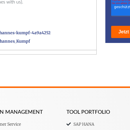
es with us).
ohannes-kumpf-4a9a4252
ohannes_Kumpf
ION MANAGEMENT
TOOL PORTFOLIO
er Service
SAP HANA