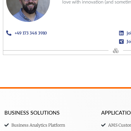
love with innovation (and sometim
+49 173 348 3910
j
J
BUSINESS SOLUTIONS
APPLICAT
Business Analytics Platform
AMS Custom