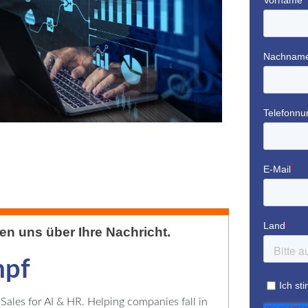
uen uns über Ihre Nachricht.
mpf
ales for AI & HR. Helping companies fall in