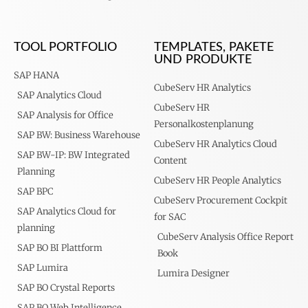
TOOL PORTFOLIO
TEMPLATES, PAKETE
UND PRODUKTE
SAP HANA
CubeServ HR Analytics
SAP Analytics Cloud
CubeServ HR
SAP Analysis for Office
Personalkostenplanung
SAP BW: Business Warehouse
CubeServ HR Analytics Cloud
SAP BW-IP: BW Integrated
Content
Planning
CubeServ HR People Analytics
SAP BPC
CubeServ Procurement Cockpit
SAP Analytics Cloud for
for SAC
planning
CubeServ Analysis Office Report
SAP BO BI Plattform
Book
SAP Lumira
Lumira Designer
SAP BO Crystal Reports
SAP BO Web Intelligence