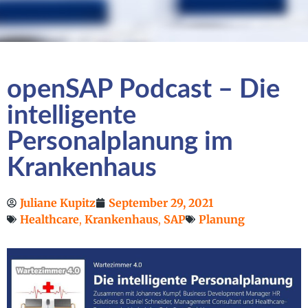
openSAP Podcast – Die
intelligente
Personalplanung im
Krankenhaus
Juliane Kupitz
September 29, 2021
Healthcare
,
Krankenhaus
,
SAP
Planung