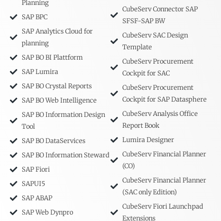
Planning
CubeServ Connector SAP
SAP BPC
SFSF-SAP BW
SAP Analytics Cloud for
CubeServ SAC Design
planning
Template
SAP BO BI Plattform
CubeServ Procurement
SAP Lumira
Cockpit for SAC
SAP BO Crystal Reports
CubeServ Procurement
Cockpit for SAP Datasphere
SAP BO Web Intelligence
CubeServ Analysis Office
SAP BO Information Design
Report Book
Tool
Lumira Designer
SAP BO DataServices
CubeServ Financial Planner
SAP BO Information Steward
(CO)
SAP Fiori
CubeServ Financial Planner
SAPUI5
(SAC only Edition)
SAP ABAP
CubeServ Fiori Launchpad
SAP Web Dynpro
Extensions