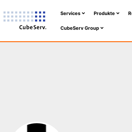
Services
Produkte
R
CubeServ Group