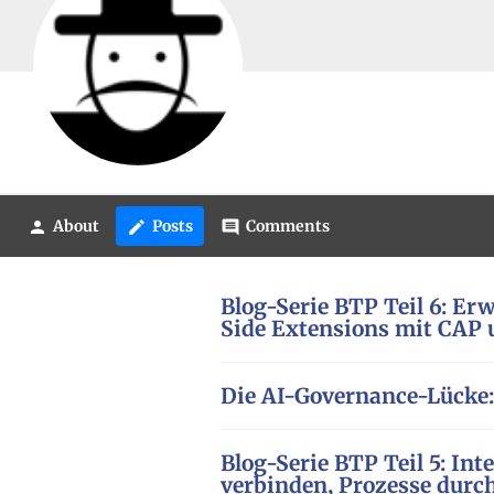
About
Posts
Comments
person
create
comment
Blog-Serie BTP Teil 6: Er
Side Extensions mit CAP
Die AI-Governance-Lücke:
Blog-Serie BTP Teil 5: In
verbinden, Prozesse dur