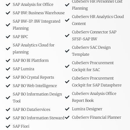
CubeServ HR Personnel Cost
SAP Analysis for Office
Planning
SAP BW: Business Warehouse
CubeServ HR Analytics Cloud
SAP BW-IP: BW Integrated
Content
Planning
CubeServ Connector SAP
SAP BPC
SFSF-SAP BW
SAP Analytics Cloud for
CubeServ SAC Design
planning
Template
SAP BO BI Plattform
CubeServ Procurement
SAP Lumira
Cockpit for SAC
SAP BO Crystal Reports
CubeServ Procurement
Cockpit for SAP Datasphere
SAP BO Web Intelligence
CubeServ Analysis Office
SAP BO Information Design
Report Book
Tool
Lumira Designer
SAP BO DataServices
CubeServ Financial Planner
SAP BO Information Steward
SAP Fiori