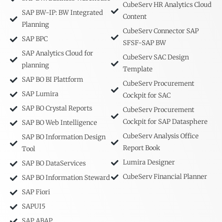
CubeServ HR Analytics Cloud
SAP BW-IP: BW Integrated
Content
Planning
CubeServ Connector SAP
SAP BPC
SFSF-SAP BW
SAP Analytics Cloud for
CubeServ SAC Design
planning
Template
SAP BO BI Plattform
CubeServ Procurement
SAP Lumira
Cockpit for SAC
SAP BO Crystal Reports
CubeServ Procurement
Cockpit for SAP Datasphere
SAP BO Web Intelligence
CubeServ Analysis Office
SAP BO Information Design
Report Book
Tool
Lumira Designer
SAP BO DataServices
CubeServ Financial Planner
SAP BO Information Steward
SAP Fiori
SAPUI5
SAP ABAP