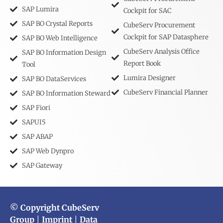
SAP Lumira
Cockpit for SAC
SAP BO Crystal Reports
CubeServ Procurement
Cockpit for SAP Datasphere
SAP BO Web Intelligence
CubeServ Analysis Office
SAP BO Information Design
Report Book
Tool
Lumira Designer
SAP BO DataServices
CubeServ Financial Planner
SAP BO Information Steward
SAP Fiori
SAPUI5
SAP ABAP
SAP Web Dynpro
SAP Gateway
© Copyright CubeServ
Group
|
Imprint
|
Data