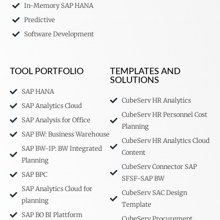
In-Memory SAP HANA
Predictive
Software Development
TOOL PORTFOLIO
TEMPLATES AND
SOLUTIONS
SAP HANA
CubeServ HR Analytics
SAP Analytics Cloud
CubeServ HR Personnel Cost
SAP Analysis for Office
Planning
SAP BW: Business Warehouse
CubeServ HR Analytics Cloud
SAP BW-IP: BW Integrated
Content
Planning
CubeServ Connector SAP
SAP BPC
SFSF-SAP BW
SAP Analytics Cloud for
CubeServ SAC Design
planning
Template
SAP BO BI Plattform
CubeServ Procurement