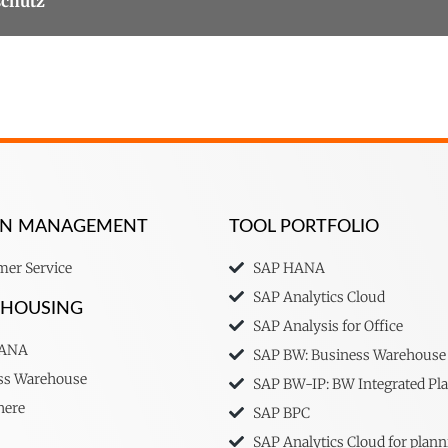
chutz
ION MANAGEMENT
TOOL PORTFOLIO
er Service
SAP HANA
SAP Analytics Cloud
EHOUSING
SAP Analysis for Office
HANA
SAP BW: Business Warehouse
ss Warehouse
SAP BW-IP: BW Integrated Pl
here
SAP BPC
SAP Analytics Cloud for plann