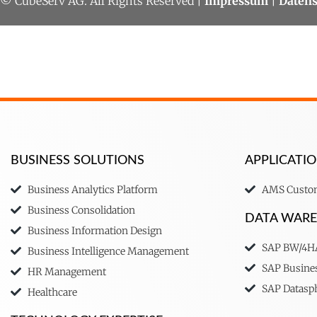
© CubeServ AG. All Rights Reserved |
Impressum
|
Datens
BUSINESS SOLUTIONS
APPLICAT
Business Analytics Platform
AMS Custom
Business Consolidation
DATA WAR
Business Information Design
SAP BW/4
Business Intelligence Management
SAP Busine
HR Management
SAP Datasp
Healthcare