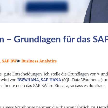
 – Grundlagen für das SA
,
SAP BW
Business Analytics
, gute Entscheidungen. Ich stelle die Grundlagen vor ✎ und
W
wird von
BW/4HANA
,
SAP HANA
(SQL-Data Warehouse) u
en heute noch das SAP BW im Einsatz, so dass es durchaus
Business Warehouse nehmen die Chancen jährlich zu. Gerad