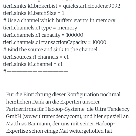
tier1.sinks.k1.brokerList = quickstart.cloudera:9092
tier1.sinks.k1.batchSize = 1
# Use a channel which buffers events in memory
tier1.channels.c1.type = memory
tier1.channels.c1.capacity = 100000
tier1.channels.c1.transactionCapacity = 10000
# Bind the source and sink to the channel
tier1.sources.r1.channels = c1
tier1.sinks.k1.channel = c1
#————————————
Für die Einrichtung dieser Konfiguration nochmal
herzlichen Dank an die Experten unserer
Partnerfirma für Hadoop-Systeme, die Ultra Tendency
GmbH (www.ultratendency.com), und hier speziell an
Matthias Baumann, der uns mit seiner Hadoop-
Expertise schon einige Mal weitergeholfen hat.