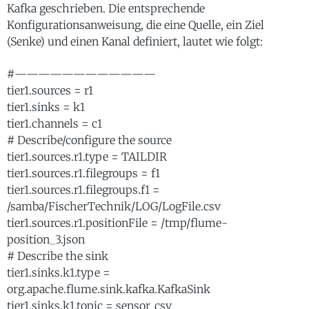
Kafka geschrieben. Die entsprechende
Konfigurationsanweisung, die eine Quelle, ein Ziel
(Senke) und einen Kanal definiert, lautet wie folgt:
#————————————
tier1.sources = r1
tier1.sinks = k1
tier1.channels = c1
# Describe/configure the source
tier1.sources.r1.type = TAILDIR
tier1.sources.r1.filegroups = f1
tier1.sources.r1.filegroups.f1 =
/samba/FischerTechnik/LOG/LogFile.csv
tier1.sources.r1.positionFile = /tmp/flume-
position_3.json
# Describe the sink
tier1.sinks.k1.type =
org.apache.flume.sink.kafka.KafkaSink
tier1.sinks.k1.topic = sensor_csv