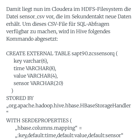
Damit liegt nun im Cloudera im HDFS-Filesystem die
Datei sensor_csv vor, die im Sekundentakt neue Daten
erhält. Um dieses CSV-File für SQL-Abfragen
verfügbar zu machen, wird in Hive folgendes
Kommando abgesetzt:
CREATE EXTERNAL TABLE sapt90.zcssensorq (
key varchar(6),
time VARCHAR(8),
value VARCHAR(4),
sensor VARCHAR(20)
)
STORED BY
„org.apache.hadoop.hive.hbase.HBaseStorageHandler
“
WITH SERDEPROPERTIES (
„hbase.columns.mapping“ =
„:key,default:time,default:value,default:sensor“