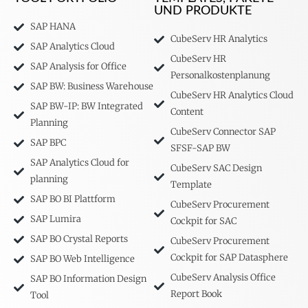
UND PRODUKTE
SAP HANA
CubeServ HR Analytics
SAP Analytics Cloud
CubeServ HR
SAP Analysis for Office
Personalkostenplanung
SAP BW: Business Warehouse
CubeServ HR Analytics Cloud
SAP BW-IP: BW Integrated
Content
Planning
CubeServ Connector SAP
SAP BPC
SFSF-SAP BW
SAP Analytics Cloud for
CubeServ SAC Design
planning
Template
SAP BO BI Plattform
CubeServ Procurement
SAP Lumira
Cockpit for SAC
SAP BO Crystal Reports
CubeServ Procurement
Cockpit for SAP Datasphere
SAP BO Web Intelligence
CubeServ Analysis Office
SAP BO Information Design
Report Book
Tool