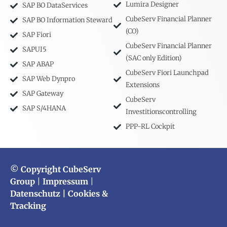
Lumira Designer
SAP BO DataServices
CubeServ Financial Planner
SAP BO Information Steward
(CO)
SAP Fiori
CubeServ Financial Planner
SAPUI5
(SAC only Edition)
SAP ABAP
CubeServ Fiori Launchpad
SAP Web Dynpro
Extensions
SAP Gateway
CubeServ
SAP S/4HANA
Investitionscontrolling
PPP-RL Cockpit
© Copyright CubeServ
Group
|
Impressum
|
Datenschutz
| Cookies &
Tracking