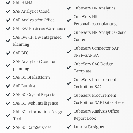
SAP HANA
CubeServ HR Analytics
SAP Analytics Cloud
CubeServ HR
SAP Analysis for Office
Personalkostenplanung
SAP BW: Business Warehouse
CubeServ HR Analytics Cloud
SAP BW-IP: BW Integrated
Content
Planning
CubeServ Connector SAP
SAP BPC
SFSF-SAP BW
SAP Analytics Cloud for
CubeServ SAC Design
planning
Template
SAP BO BI Plattform
CubeServ Procurement
SAP Lumira
Cockpit for SAC
SAP BO Crystal Reports
CubeServ Procurement
Cockpit for SAP Datasphere
SAP BO Web Intelligence
CubeServ Analysis Office
SAP BO Information Design
Report Book
Tool
Lumira Designer
SAP BO DataServices