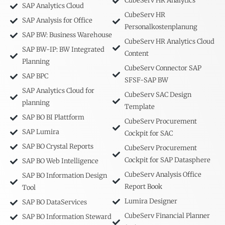
CubeServ HR Analytics
SAP Analytics Cloud
CubeServ HR
SAP Analysis for Office
Personalkostenplanung
SAP BW: Business Warehouse
CubeServ HR Analytics Cloud
SAP BW-IP: BW Integrated
Content
Planning
CubeServ Connector SAP
SAP BPC
SFSF-SAP BW
SAP Analytics Cloud for
CubeServ SAC Design
planning
Template
SAP BO BI Plattform
CubeServ Procurement
SAP Lumira
Cockpit for SAC
SAP BO Crystal Reports
CubeServ Procurement
Cockpit for SAP Datasphere
SAP BO Web Intelligence
CubeServ Analysis Office
SAP BO Information Design
Report Book
Tool
Lumira Designer
SAP BO DataServices
CubeServ Financial Planner
SAP BO Information Steward