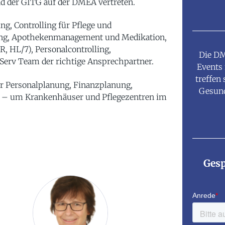
and der GITG auf der DMEA vertreten.
g, Controlling für Pflege und
ng, Apothekenmanagement und Medikation,
, HL/7), Personalcontrolling,
Die DM
eServ Team der richtige Ansprechpartner.
Events 
treffen
ür Personalplanung, Finanzplanung,
Gesund
s – um Krankenhäuser und Pflegezentren im
Gesp