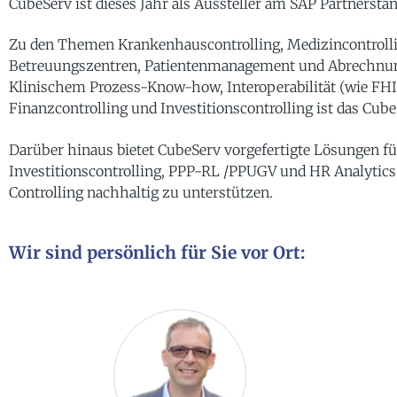
CubeServ ist dieses Jahr als Aussteller am SAP Partnerst
Zu den Themen Krankenhauscontrolling, Medizincontrollin
Betreuungszentren, Patientenmanagement und Abrechnu
Klinischem Prozess-Know-how, Interoperabilität (wie FHIR
Finanzcontrolling und Investitionscontrolling ist das Cub
Darüber hinaus bietet CubeServ vorgefertigte Lösungen f
Investitionscontrolling, PPP-RL /PPUGV und HR Analytic
Controlling nachhaltig zu unterstützen.
Wir sind persönlich für Sie vor Ort: