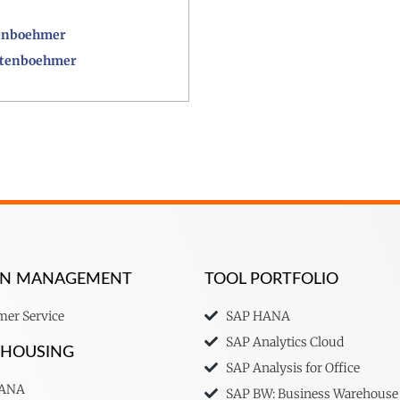
enboehmer
htenboehmer
ION MANAGEMENT
TOOL PORTFOLIO
er Service
SAP HANA
SAP Analytics Cloud
EHOUSING
SAP Analysis for Office
HANA
SAP BW: Business Warehouse