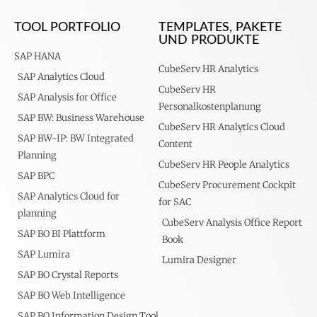
TOOL PORTFOLIO
TEMPLATES, PAKETE
UND PRODUKTE
SAP HANA
CubeServ HR Analytics
SAP Analytics Cloud
CubeServ HR
SAP Analysis for Office
Personalkostenplanung
SAP BW: Business Warehouse
CubeServ HR Analytics Cloud
SAP BW-IP: BW Integrated
Content
Planning
CubeServ HR People Analytics
SAP BPC
CubeServ Procurement Cockpit
SAP Analytics Cloud for
for SAC
planning
CubeServ Analysis Office Report
SAP BO BI Plattform
Book
SAP Lumira
Lumira Designer
SAP BO Crystal Reports
SAP BO Web Intelligence
SAP BO Information Design Tool