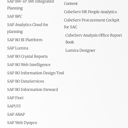
SAP BW-IP: BW Integrated
Content
Planning
CubeServ HR People Analytics
SAP BPC
CubeServ Procurement Cockpit
SAP Analytics Cloud for
for SAC
planning
CubeServ Analysis Office Report
SAP BO BI Plattform
Book
SAP Lumira
Lumira Designer
SAP BO Crystal Reports
SAP BO Web Intelligence
SAP BO Information Design Tool
SAP BO DataServices
SAP BO Information Steward
SAP Fiori
SAPUI5
SAP ABAP
SAP Web Dynpro