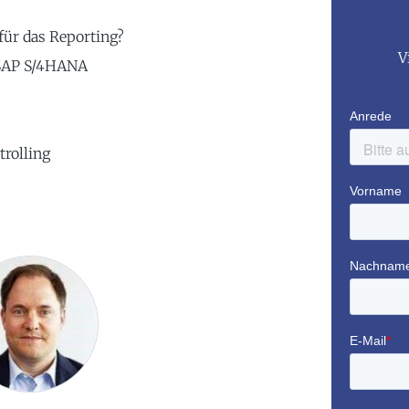
ür das Reporting?
V
n SAP S/4HANA
rolling