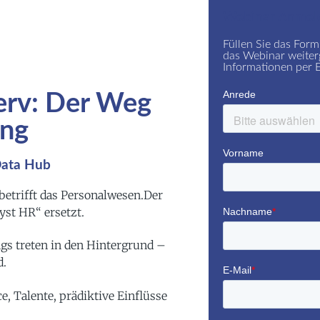
Webinar Anmel
Füllen Sie das Form
das Webinar weiterg
Informationen per 
erv: Der Weg
ing
Data Hub
 betrifft das Personalwesen.Der
yst HR“ ersetzt.
ngs treten in den Hintergrund –
d.
, Talente, prädiktive Einflüsse