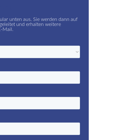
dung
ular unten aus. Sie werden dann auf
eleitet und erhalten weitere
E-Mail.