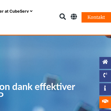
er at CubeServ
Kontakt
on dank effektiver
P