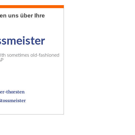
uen uns über Ihre
ssmeister
h sometimes old-fashioned
AP
er-thorsten
Stossmeister