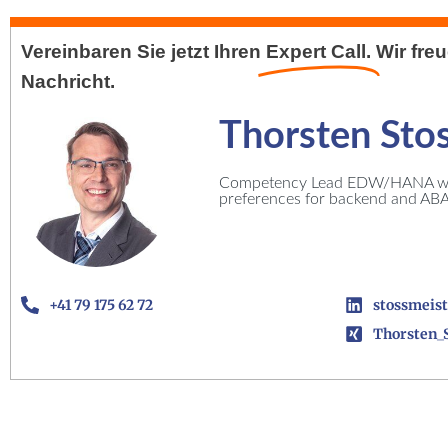
Vereinbaren Sie jetzt Ihren
Expert Call.
Wir fre
Nachricht.
Thorsten Sto
Competency Lead EDW/HANA wit
preferences for backend and AB
+41 79 175 62 72
stossmeist
Thorsten_