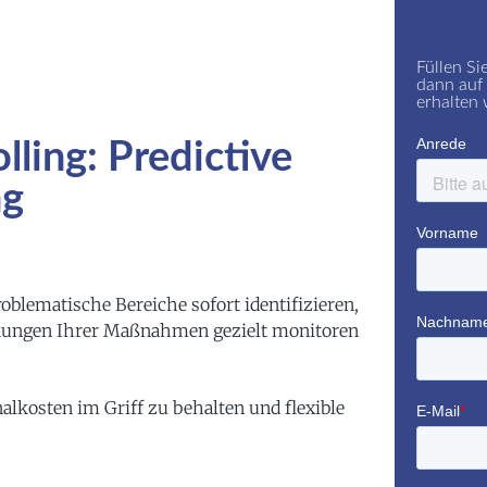
Webina
Füllen Si
dann auf 
erhalten 
ling: Predictive
ng
blematische Bereiche sofort identifizieren,
kungen Ihrer Maßnahmen gezielt monitoren
alkosten im Griff zu behalten und flexible