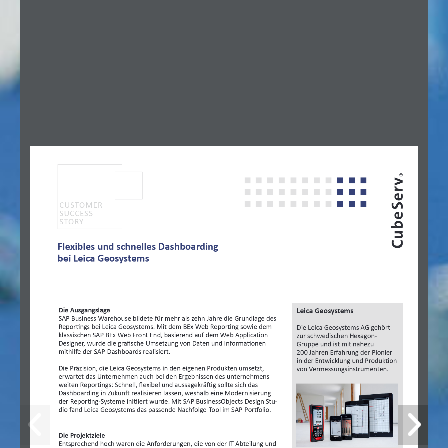
CUSTOMER
SUCCESS
STORY
Flexibles und schnelles Dashboarding 
bei Leica Geosystems
Die Ausgangslage
Leica Geosystems
SAP Business Warehouse bildete für mehr als zehn Jahre die Grundlage des 
Reportings bei Leica Geosystems. Mit dem BEx Web Reporting sowie dem 
Die Leica Geosystems AG gehört
klassischen SAP BEx Web Front End, basierend auf dem Web Application 
zur schwedischen Hexagon-
Designer, wurde die grafische Umsetzung von Daten und Informationen 
Gruppe und ist mit nahezu
mithilfe der SAP-Dashboards realisiert. 
200 Jahren Erfahrung der Pionier 
in der Entwicklung und Produktion
Die Präzision, die Leica Geosystems in den eigenen Produkten umsetzt, 
von Vermessungsinstrumenten.
erwartet das Unternehmen auch bei den Ergebnissen des unternehmens
-
weiten Reportings: Schnell, flexibel und aussagekräftig sollte sich das 
Dashboarding in Zukunft realisieren lassen, weshalb eine Modernisierung 
der Reporting-Systeme initiiert wurde. Mit SAP BusinessObjects Design Stu
-
dio fand Leica Geosystems das passende Nachfolge-Tool im SAP-Portfolio.
Die Projektziele
Entsprechend hoch waren die Anforderungen, die von der IT-Abteilung und 