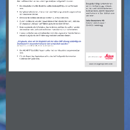
den Fachbereichen an das zukünftige Analyse-Tool gestellt wurden: 
Das global tätige Unternehmen 
Die Integration ins BW-Back End sollte leistungsfähig und performant 
mit Sitz in Heerbrugg, Schweiz, 
sein.
ist mit rund 3.800 Mitarbeitern 
in 33 Ländern und mit Hunderten 
Komplexe Selektionen, Hierarchien und Währungsumrechnungen sollten 
von Partnern in über 120 Ländern 
sich realisieren lassen.
vertreten.
Dashboards sollten schnell und einfach zu entwickeln sein.
Leica Geosystems AG 
Zudem sollten sie von den Anwendern einfach bedienbar sein, individu
-
Heinrich-Wild-Strasse 1
ell angepasst und auch auf Tablets genutzt werden können.
CH-9435 Heerbrugg
Datenbestände wie InfoCubes, Stammdaten und Queries sollten wieder
-
verwendbar sein und so einen hohen Investitionsschutz sicherstellen.
Ebenso sollte bei neu entstehenden Anforderungen eine flexible Weiter
-
entwicklung durch die IT-Abteilung realisiert werden können. 
„Ich glaube, dass wir im Vergleich mit der alten SAP-Lösung zukünftig ein 
Dashboard in wesentlich kürzerer Zeit entwickeln werden.“
(Bernhard Fritz, Leiter IT/F&C, HR, BI bei Leica Geosystems)
Die HICHERT®SUCCESS Regeln sollten bei der Visualisierung anwendbar 
sein.
Für die Reporting-Ergebnisse sollte eine befriedigende Kommentar-
funktion verfügbar sein. 
www.leica-geosystems.com